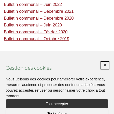
Bulletin communal – Juin 2022
Bulletin communal – Décembre 2021
Bulletin communal – Décembre 2020
Bulletin communal – Juin 2020
Bulletin communal – Février 2020
Bulletin communal – Octobre 2019
✕
Mairie Le Perrey
2 Route de la Mairie – Fourmetot -
Gestion des cookies
27500 Le Perrey
Nous utilisons des cookies pour améliorer votre expérience,
Tél. : 02 32 56 70 65
mesurer l’audience et proposer des contenus adaptés. Vous
Nous contacter
pouvez accepter, refuser ou personnaliser votre choix à tout
moment.
Tout accepter
Tout refuser