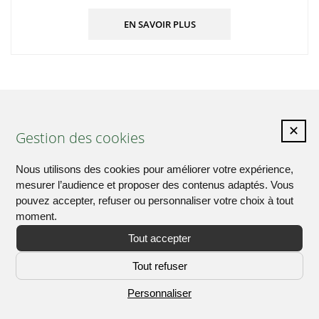
EN SAVOIR PLUS
✕
Mairie Le Perrey
2 Route de la Mairie – Fourmetot -
Gestion des cookies
27500 Le Perrey
Nous utilisons des cookies pour améliorer votre expérience,
Tél. : 02 32 56 70 65
mesurer l’audience et proposer des contenus adaptés. Vous
Nous contacter
pouvez accepter, refuser ou personnaliser votre choix à tout
moment.
Tout accepter
Tout refuser
Personnaliser
Plan du site
Mentions légales
Accessibilité
Gestion des cookies
Krea3